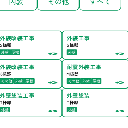
内装
その他
すべて
外装改装工事
外装工事
S様邸
S様邸
電話で問い合わせる
外壁
屋根
外壁
0120-34-2044
外装改装工事
耐震外装工事
K様邸
M様邸
営業時間：9:00～17:00
その他
外壁
屋根
その他
外壁
屋根
定休日：毎週水曜日・毎月第1火曜日
外壁塗装工事
外壁塗装
T様邸
T様邸
外壁
外壁
メールで問い合わせる