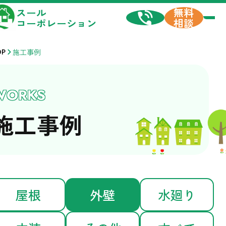
スール
無料
コーポレーション
相談
OP
施工事例
WORKS
施工事例
屋根
外壁
水廻り