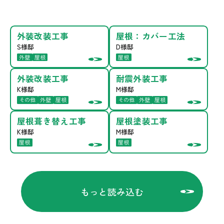
外装改装工事
屋根：カバー工法
電話で問い合わせる
S様邸
D様邸
0120-34-2044
外壁
屋根
屋根
外装改装工事
耐震外装工事
営業時間：9:00～17:00
K様邸
M様邸
定休日：毎週水曜日・毎月第1火曜日
その他
外壁
屋根
その他
外壁
屋根
屋根葺き替え工事
屋根塗装工事
K様邸
M様邸
メールで問い合わせる
屋根
屋根
無料相談する
もっと読み込む
LINEでもお気軽にご相談いただけます。