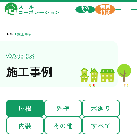
無料
スール
相談
コーポレーション
TOP
施工事例
WORKS
施工事例
屋根
外壁
水廻り
内装
その他
すべて