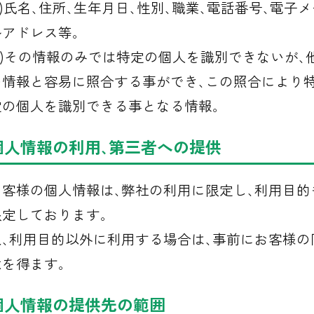
1)氏名､住所､生年月日､性別､職業､電話番号､電子メ
無料相談する
ルアドレス等｡
(2)その情報のみでは特定の個人を識別できないが､
の情報と容易に照合する事ができ､この照合により
LINEでもお気軽にご相談いただけます。
定の個人を識別できる事となる情報｡
お友だち追加で、お得な情報も配信中！
個人情報の利用､第三者への提供
お客様の個人情報は､弊社の利用に限定し､利用目的
限定しております｡
又､利用目的以外に利用する場合は､事前にお客様の
意を得ます｡
個人情報の提供先の範囲