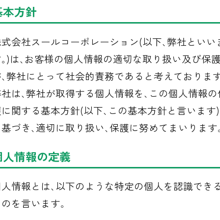
基本方針
株式会社スールコーポレーション(以下､弊社といい
す｡)は､お客様の個人情報の適切な取り扱い及び保
が､弊社にとって社会的責務であると考えております
電話で問い合わせる
弊社は､弊社が取得する個人情報を､この個人情報の
0120-34-2044
護に関する基本方針(以下､この基本方針と言います)
に基づき､適切に取り扱い､保護に努めてまいります
営業時間：9:00～17:00
定休日：毎週水曜日・毎月第1火曜日
個人情報の定義
個人情報とは､以下のような特定の個人を認識でき
メールで問い合わせる
ものを言います｡