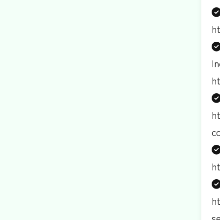
h
In
h
h
c
h
h
s