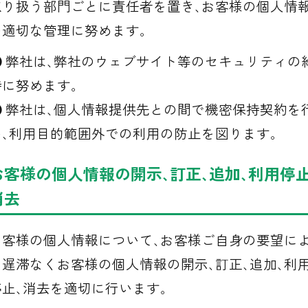
取り扱う部門ごとに責任者を置き､お客様の個人情
の適切な管理に努めます｡
弊社は､弊社のウェブサイト等のセキュリティの
持に努めます｡
弊社は､個人情報提供先との間で機密保持契約を
い､利用目的範囲外での利用の防止を図ります｡
お客様の個人情報の開示､訂正､追加､利用停止
消去
お客様の個人情報について､お客様ご自身の要望に
り遅滞なくお客様の個人情報の開示､訂正､追加､利
停止､消去を適切に行います｡