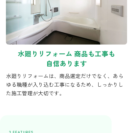
電話で問い合わせる
0120-34-2044
営業時間：9:00～17:00
水廻りリフォーム 商品も工事も
定休日：毎週水曜日・毎月第1火曜日
自信あります
水廻りリフォームは、商品選定だけでなく、あら
メールで問い合わせる
ゆる職種が入り込む工事になるため、しっかりし
た施工管理が大切です。
無料相談する
LINEでもお気軽にご相談いただけます。
3 FEATURES